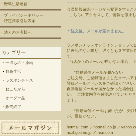
・野鳥生活通信
会員情報確認ページから変更をするこ
こちらにアクセスして、情報を修正し
・プライバシーポリシー
・特定商取引法表示
＊注文後、メールが届きません。
・法人のお客様へ
ラスポンチャスオンラインショップで
に表記のない限り、遅くとも３営業日
カテゴリー
す。
当店からのメールが届かない場合、下
一点もの・原画
野鳥生活
*自動返信メールが届かない
ご注文時、ご登録頂きましたメールア
ラスポンチャス
登録メールアドレスをご確認ください
自動返信メールが届かなかった場合は
ねこだから
い。 ご注文内容を確認させていただ
オーダー品
ます。
販売終了
*自動返信メールは届いたが、受注確認
が、返信がない。
hotmail.com ／hotmail.co.jp ／yahoo.c
mail.goo.ne.jp ／msn.com