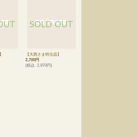
】
【大西さま特注品】
2,700円
(
税込
:
2,970円
)