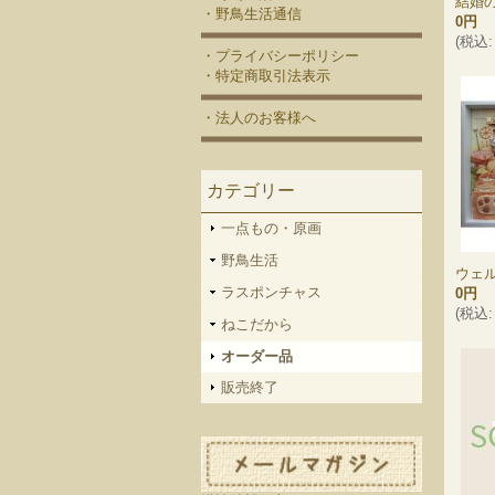
結婚
・野鳥生活通信
0円
(
税込
:
・プライバシーポリシー
・特定商取引法表示
・法人のお客様へ
カテゴリー
一点もの・原画
野鳥生活
ウェ
ラスポンチャス
0円
(
税込
:
ねこだから
オーダー品
販売終了