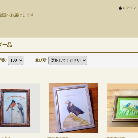
ログイン
を全国へお届けします
ダー品
示数
:
並び順
: