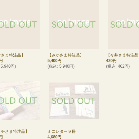
音さま特注品】
【みかさま特注品】
【今井さま特注品
0円
5,400円
420円
5,940円
)
(
税込
:
5,940円
)
(
税込
:
462円
)
ッチさま特注品】
ミニレター９冊
0円
4,680円