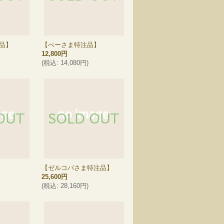
品】
【べーさま特注品】
12,800円
(
税込
:
14,080円
)
【ゼルコバさま特注品】
25,600円
(
税込
:
28,160円
)