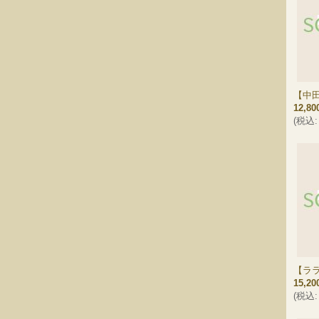
【中
12,8
(
税込
:
【ラ
15,2
(
税込
: