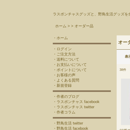
ラスポンチャスグッズと、野鳥生活グッズ
ホーム >
>
オーダー品
・ホーム
オー
・ログイン
・ご注文方法
表
・送料について
・お支払いについて
・ポイントについて
38
件
・お客様の声
・よくある質問
・新規登録
・作者のブログ
・ラスポンチャス facebook
・ラスポンチャス twitter
・作者コラム
・野鳥生活 twitter
・野鳥生活 facebook