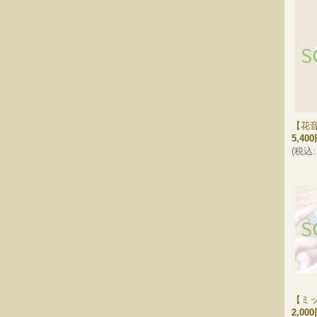
【花
5,40
(
税込
:
【ミ
2,00