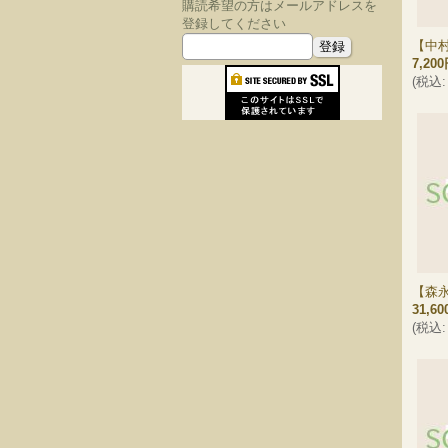
購読希望の方はメールアドレスを
登録してください
【中
7,20
(
税込
:
【森
31,6
(
税込
: