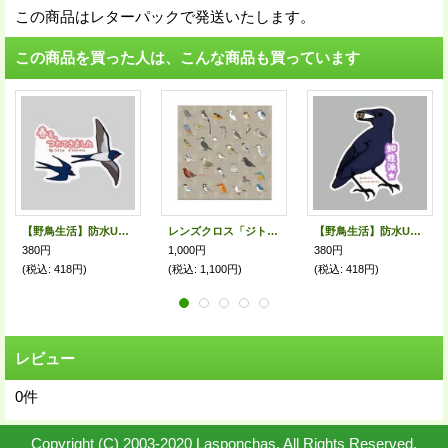
この商品はレターパックで発送いたします。
この商品を買った人は、こんな商品も買っています
【野鳥生活】防水UVステッカー「春を、つれてきました」送料180円
レンズクロス「ジト目の鳥１」
【野鳥生活】防水UVステッカー「知性派★」送料180円
380円
1,000円
380円
(税込
:
418円)
(税込
:
1,100円)
(税込
:
418円)
レビュー
0
件
Copyright (C) 2003-2020 Lasponchas. All Rights Reserved.