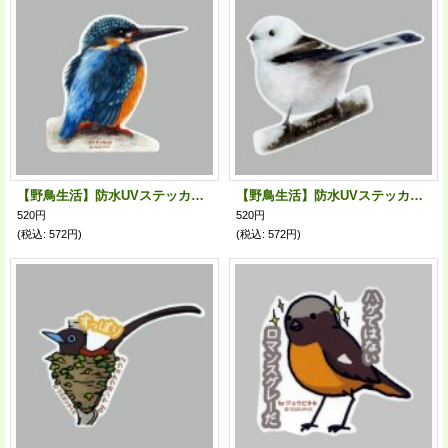
【野鳥生活】防水UVステッカー「カワセミ02」送料180円
【野鳥生活】防水UVステッカー「シマエナガ04」送料180円
520円
520円
(税込
:
572円)
(税込
:
572円)