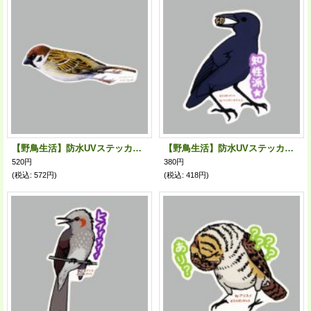
【野鳥生活】防水UVステッカー「スズメ09」送料180円
【野鳥生活】防水UVステッカー「知性派★」送料180円
520円
380円
(税込
:
572円)
(税込
:
418円)