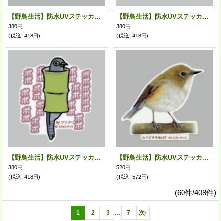
【野鳥生活】防水UVステッカー「すっぽり」送料180円
【野鳥生活】防水UVステッカー「ハゲではない ロマンスグレーだ」送料180円
380円
380円
(税込
:
418円)
(税込
:
418円)
【野鳥生活】防水UVステッカー「ポポポポポポポ……」送料180円
【野鳥生活】防水UVステッカー「ルリビタキ07」送料180円
380円
520円
(税込
:
418円)
(税込
:
572円)
(60件/408件)
...
1
2
3
7
次
»