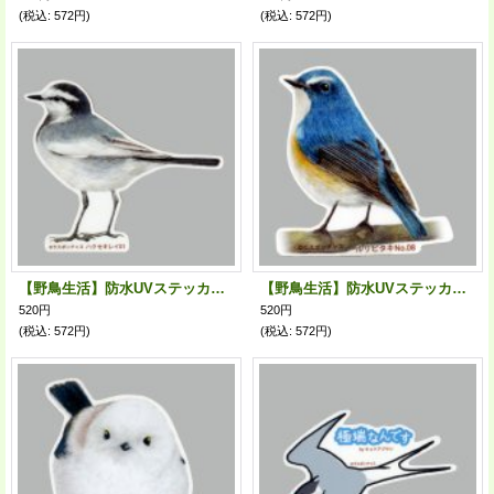
(税込
:
572円)
(税込
:
572円)
【野鳥生活】防水UVステッカー「ハクセキレイ01」送料180円
【野鳥生活】防水UVステッカー「ルリビタキ08」送料180円
520円
520円
(税込
:
572円)
(税込
:
572円)