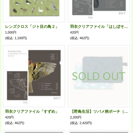
レンズクロス「ジト目の鳥２」
羽衣クリアファイル「はしぼそがらす」
1,000円
420円
(税込
:
1,100円)
(税込
:
462円)
羽衣クリアファイル「すずめ」
【野鳥生活】ツバメ柄ポーチ（送料180円）
420円
2,200円
(税込
:
462円)
(税込
:
2,420円)